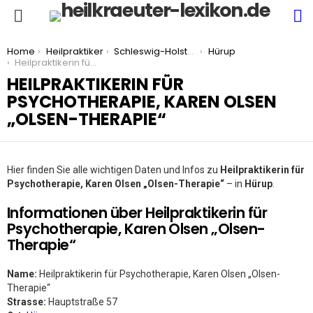
S
Menu
You are here:
Home
Heilpraktiker
Schleswig-Holstein
Hürup
Heilpraktikerin für Psychotherapie, Karen Olsen „Olsen-Therapie“
HEILPRAKTIKERIN FÜR
PSYCHOTHERAPIE, KAREN OLSEN
„OLSEN-THERAPIE“
Hier finden Sie alle wichtigen Daten und Infos zu
Heilpraktikerin für
Psychotherapie, Karen Olsen „Olsen-Therapie“
– in
Hürup
.
Informationen über Heilpraktikerin für
Psychotherapie, Karen Olsen „Olsen-
Therapie“
Name:
Heilpraktikerin für Psychotherapie, Karen Olsen „Olsen-
Therapie“
Strasse:
Hauptstraße 57