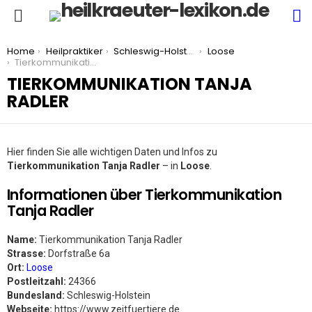
S
Menu
You are here:
Home
Heilpraktiker
Schleswig-Holstein
Loose
Tierkommunikation Tanja Radler
TIERKOMMUNIKATION TANJA
RADLER
Hier finden Sie alle wichtigen Daten und Infos zu
Tierkommunikation Tanja Radler
– in
Loose
.
Informationen über Tierkommunikation
Tanja Radler
Name:
Tierkommunikation Tanja Radler
Strasse:
Dorfstraße 6a
Ort:
Loose
Postleitzahl:
24366
Bundesland:
Schleswig-Holstein
Webseite:
https://www.zeitfuertiere.de