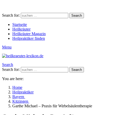
Search for:
Search
Startseite
Heilkräuter
Heilkräuter Magazin
Heilpraktiker finden
Menu
Search
Search for:
Search
You are here:
Home
Heilpraktiker
Bayern
Kitzingen
Garthe Michael – Praxis für Wirbelsäulentherapie