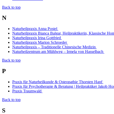
Back to top
N
Naturheilpraxis Anna Postel
Naturheilpraxis Bianca Balgar, Heilpraktikerin, Klassische H
Naturheilpraxis Irina Gottfried
Naturheilpraxis Marion Schroeder
Naturheilpraxis – Traditionelle Chinesische Medizin
Naturheilzentrum am Mühlweg – Irmela von Hasselbach
Back to top
P
Praxis für Naturheilkunde & Osteopathie Thorsten Hanf
Praxis für Psychotherapie & Beratung | Heilpraktiker Jakob 
Praxis Traumwald
Back to top
S