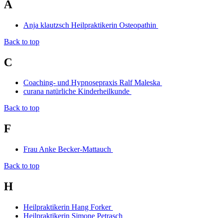
A
Anja klautzsch Heilpraktikerin Osteopathin
Back to top
C
Coaching- und Hypnosepraxis Ralf Maleska
curana natürliche Kinderheilkunde
Back to top
F
Frau Anke Becker-Mattauch
Back to top
H
Heilpraktikerin Hang Forker
Heilpraktikerin Simone Petrasch