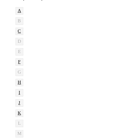
A
B
C
D
E
F
G
H
I
J
K
L
M