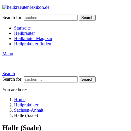
Search for:
Search
Startseite
Heilkräuter
Heilkräuter Magazin
Heilpraktiker finden
Menu
Search
Search for:
Search
You are here:
Home
Heilpraktiker
Sachsen-Anhalt
Halle (Saale)
Halle (Saale)