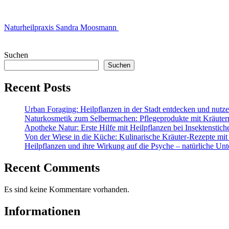
Naturheilpraxis Sandra Moosmann
Suchen
Suchen
Recent Posts
Urban Foraging: Heilpflanzen in der Stadt entdecken und nutz
Naturkosmetik zum Selbermachen: Pflegeprodukte mit Kräuter
Apotheke Natur: Erste Hilfe mit Heilpflanzen bei Insektenstic
Von der Wiese in die Küche: Kulinarische Kräuter-Rezepte mit
Heilpflanzen und ihre Wirkung auf die Psyche – natürliche Unt
Recent Comments
Es sind keine Kommentare vorhanden.
Informationen