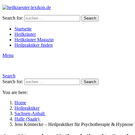
Search for:
Search
Startseite
Heilkräuter
Heilkräuter Magazin
Heilpraktiker finden
Menu
Search
Search for:
Search
You are here:
Home
Heilpraktiker
Sachsen-Anhalt
Halle (Saale)
Jens Könnecke – Heilpraktiker für Psychotherapie & Hypnose