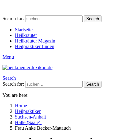
Search for:
Search
Startseite
Heilkräuter
Heilkräuter Magazin
Heilpraktiker finden
Menu
Search
Search for:
Search
You are here:
Home
Heilpraktiker
Sachsen-Anhalt
Halle (Saale)
Frau Anke Becker-Mattauch